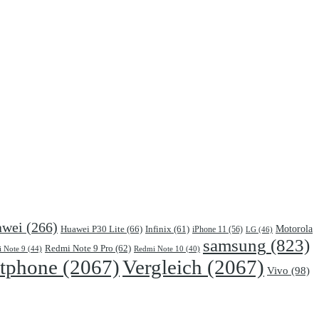
awei
(266)
Motorola
Huawei P30 Lite
(66)
Infinix
(61)
iPhone 11
(56)
LG
(46)
samsung
(823)
Redmi Note 9 Pro
(62)
 Note 9
(44)
Redmi Note 10
(40)
tphone
(2067)
Vergleich
(2067)
Vivo
(98)