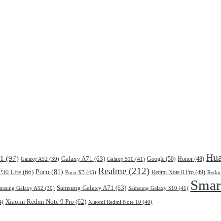
Hu
51
(97)
Galaxy A71
(63)
Google
(50)
Galaxy S10
(41)
Honor
(48)
Galaxy A52
(39)
Realme
(212)
Poco
(81)
P30 Lite
(66)
Poco X3
(43)
Redmi Note 8 Pro
(49)
Redmi
Smar
Samsung Galaxy A71
(63)
Samsung Galaxy S10
(41)
msung Galaxy A52
(39)
Xiaomi Redmi Note 9 Pro
(62)
4)
Xiaomi Redmi Note 10
(40)