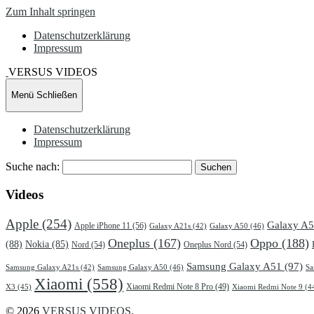
Zum Inhalt springen
Datenschutzerklärung
Impressum
VERSUS VIDEOS
Menü
Schließen
Datenschutzerklärung
Impressum
Suche nach:
Videos
Apple
(254)
Galaxy A
Apple iPhone 11
(56)
Galaxy A21s
(42)
Galaxy A50
(46)
Oneplus
(167)
Oppo
(188)
(88)
Nokia
(85)
Nord
(54)
Oneplus Nord
(54)
Samsung Galaxy A51
(97)
Samsung Galaxy A21s
(42)
Samsung Galaxy A50
(46)
Sa
Xiaomi
(558)
X3
(45)
Xiaomi Redmi Note 8 Pro
(49)
Xiaomi Redmi Note 9
(4
© 2026
VERSUS VIDEOS
.